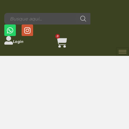
0
Login