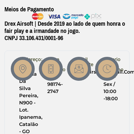
Meios de Pagamento
Drex Airsoft | Desde 2019 ao lado de quem honra o
fair play e a irmandade no jogo.
CNPJ 33.106.431/0001-96
Endereço:
Entre
Email
Horario
em
Suporte
de
R.
Contato
Trabalho
Drexairsoft@gmail.co
Helena
(64)
Seg -
Da
98174-
Sex /
Silva
2747
10:00
Pereira,
-18:00
N900 -
Lot.
Ipanema,
Catalão
- GO