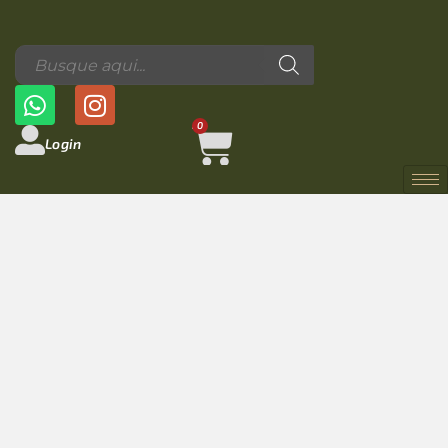
0
Login