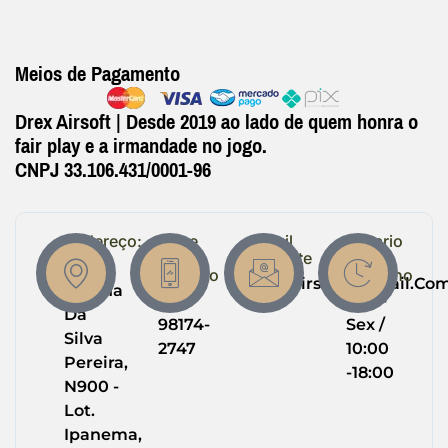
Meios de Pagamento
Drex Airsoft | Desde 2019 ao lado de quem honra o
fair play e a irmandade no jogo.
CNPJ 33.106.431/0001-96
Endereço:
Entre
Email
Horario
em
Suporte
de
R.
Contato
Trabalho
Drexairsoft@gmail.co
Helena
(64)
Seg -
Da
98174-
Sex /
Silva
2747
10:00
Pereira,
-18:00
N900 -
Lot.
Ipanema,