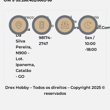
Endereço:
Entre
Email
Horario
em
Suporte
de
R.
Contato
Trabalho
Drexairsoft@gmail.co
Helena
(64)
Seg -
Da
98174-
Sex /
Silva
2747
10:00
Pereira,
-18:00
N900 -
Lot.
Ipanema,
Catalão
- GO
Drex Hobby – Todos os direitos – Copyright 2025 ©
reservados