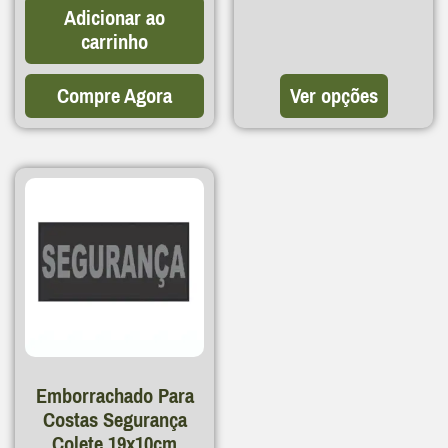
Adicionar ao
carrinho
Compre Agora
Ver opções
Emborrachado Para
Costas Segurança
Colete 19x10cm