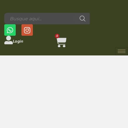
0
Login