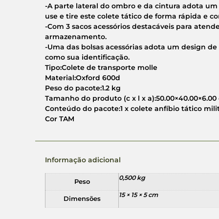
-A parte lateral do ombro e da cintura adota um 
use e tire este colete tático de forma rápida e c
-Com 3 sacos acessórios destacáveis para atende
armazenamento.
-Uma das bolsas acessórias adota um design de 
como sua identificação.
Tipo:Colete de transporte molle
Material:Oxford 600d
Peso do pacote:1.2 kg
Tamanho do produto (c x l x a):50.00×40.00×6.00 
Conteúdo do pacote:1 x colete anfíbio tático mi
Cor TAM
Informação adicional
0,500 kg
Peso
15 × 15 × 5 cm
Dimensões