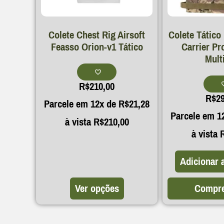
Colete Chest Rig Airsoft
Colete Tático
Feasso Orion-v1 Tático
Carrier Pr
Mult
R$
210,00
R$
2
Parcele em 12x de
R$
21,28
Parcele em 1
à vista
R$
210,00
à vista
Adicionar 
Ver opções
Compre