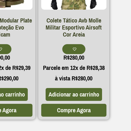
 Modular Plate
Colete Tático Avb Molle
oteção Evo
Militar Esportivo Airsoft
icam
Cor Areia
90,00
R$
280,00
2x de
R$
29,39
Parcele em 12x de
R$
28,38
R$
290,00
à vista
R$
280,00
ao carrinho
Adicionar ao carrinho
 Agora
Compre Agora