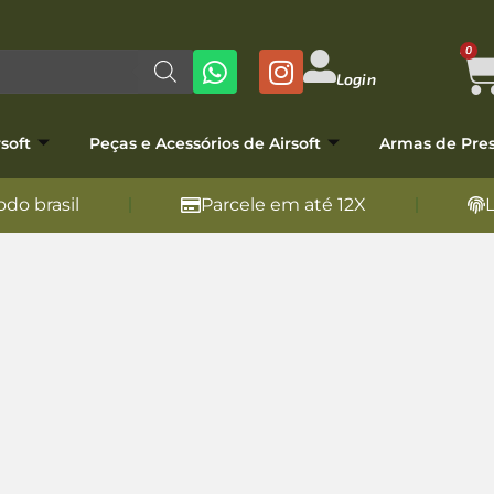
0
Login
soft
Peças e Acessórios de Airsoft
Armas de Pre
do brasil
Parcele em até 12X