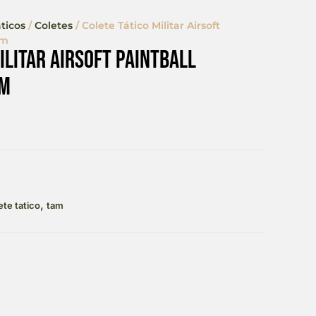
ticos
/
Coletes
/ Colete Tático Militar Airsoft
am
ilitar Airsoft Paintball
am
,
ete tatico
tam