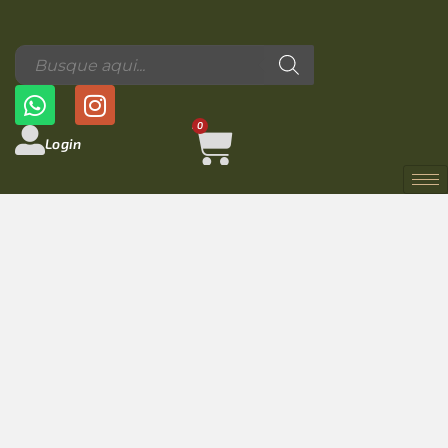
0
Login