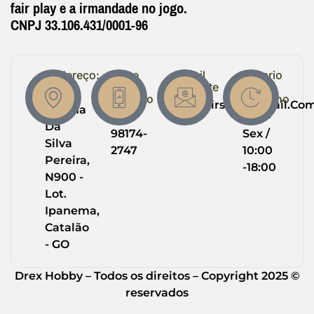
fair play e a irmandade no jogo.
CNPJ 33.106.431/0001-96
Endereço:
Entre
Email
Horario
em
Suporte
de
R.
Contato
Trabalho
Drexairsoft@gmail.co
Helena
(64)
Seg -
Da
98174-
Sex /
Silva
2747
10:00
Pereira,
-18:00
N900 -
Lot.
Ipanema,
Catalão
- GO
Drex Hobby – Todos os direitos – Copyright 2025 ©
reservados