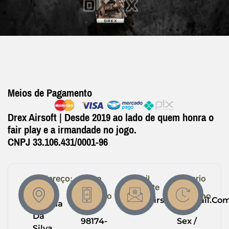
Meios de Pagamento
Drex Airsoft | Desde 2019 ao lado de quem honra o
fair play e a irmandade no jogo.
CNPJ 33.106.431/0001-96
Endereço:
Entre
Email
Horario
em
Suporte
de
R.
Contato
Trabalho
Drexairsoft@gmail.co
Helena
(64)
Seg -
Da
98174-
Sex /
Silva