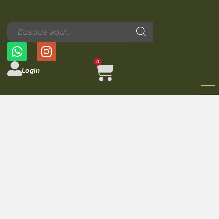
0
Login