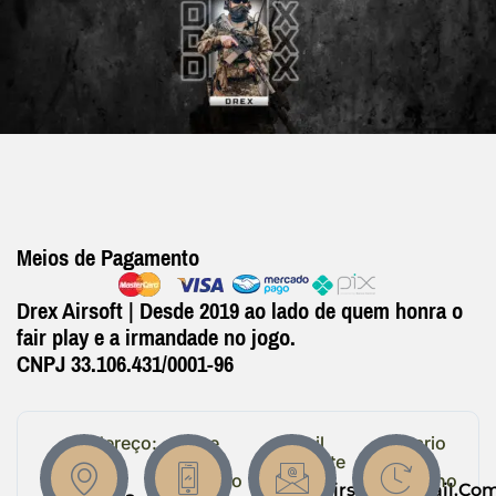
Meios de Pagamento
Drex Airsoft | Desde 2019 ao lado de quem honra o
fair play e a irmandade no jogo.
CNPJ 33.106.431/0001-96
Endereço:
Entre
Email
Horario
em
Suporte
de
R.
Contato
Trabalho
Drexairsoft@gmail.co