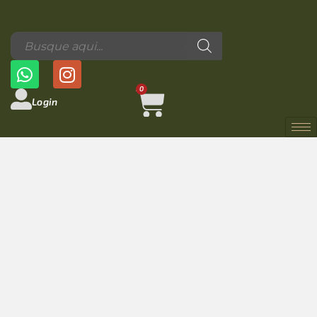
0
Login