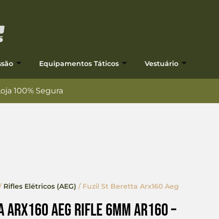
ssão
Equipamentos Táticos
Vestuário
Loja 100% Segura
/
Rifles Elétricos (AEG)
/ Fuzil St Beretta Arx160 Aeg
ta Arx160 Aeg Rifle 6mm Ar160 –