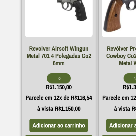
Revolver Airsoft Wingun
Revólver Pr
Metal 701 4 Polegadas Co2
Cowboy Co2
6mm
Metal 
R$
1.150,00
R$
1.
Parcele em 12x de
R$
116,54
Parcele em 1
à vista
R$
1.150,00
à vista
R
Adicionar ao carrinho
Adicionar 