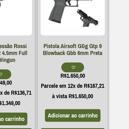
essão Rossi
Pistola Airsoft G&g Gtp 9
 4.5mm Full
Blowback Gbb 6mm Preta
Wingun
R$
1.650,00
349,00
Parcele em 12x de
R$
167,21
2x de
R$
136,71
à vista
R$
1.650,00
$
1.349,00
Adicionar ao carrinho
ao carrinho