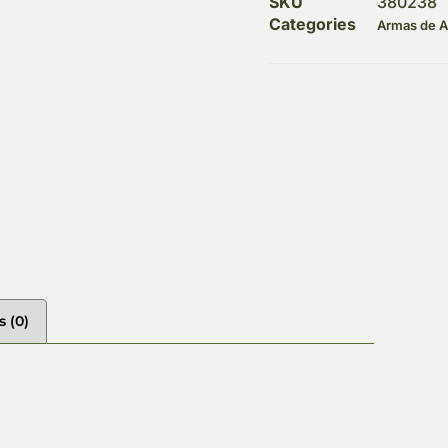
SKU
380238
Categories
Armas de A
s (0)