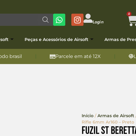
0
Login
soft
Peças e Acessórios de Airsoft
Armas de Pre
do brasil
Parcele em até 12X
Início
/
Armas de Airsoft
Rifle 6mm Ar160 – Preto
Fuzil St Beret