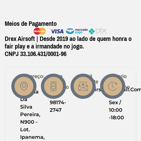
Meios de Pagamento
Drex Airsoft | Desde 2019 ao lado de quem honra o
fair play e a irmandade no jogo.
CNPJ 33.106.431/0001-96
Endereço:
Entre
Email
Horario
em
Suporte
de
R.
Contato
Trabalho
Drexairsoft@gmail.co
Helena
(64)
Seg -
Da
98174-
Sex /
Silva
2747
10:00
Pereira,
-18:00
N900 -
Lot.
Ipanema,