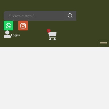
0
Login