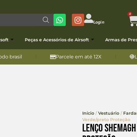
0
Login
soft
Peças e Acessórios de Airsoft
Armas de Pre
do brasil
Parcele em até 12X
Início
/
Vestuário
/
Fard
Verde/preto Proteção
Lenço Shemagh 