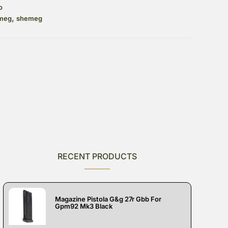
o
,
meg
shemeg
RECENT PRODUCTS
Magazine Pistola G&g 27r Gbb For
Gpm92 Mk3 Black