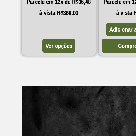
Parcele em 12x de
R$
36,48
Parcele em 1
à vista
R$
360,00
à vista
Adicionar 
Ver opções
Compre