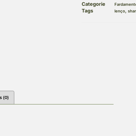
Categorie
Fardament
Tags
,
lenço
sha
s (0)