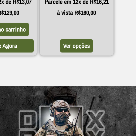
2x de
R$
13,07
Parcele em 12x de
R$
16,21
R$
129,00
à vista
R$
160,00
ao carrinho
 Agora
Ver opções