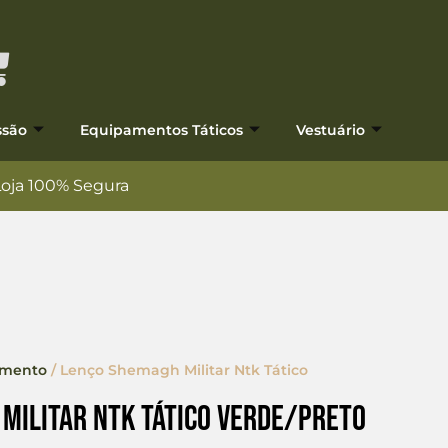
ssão
Equipamentos Táticos
Vestuário
Loja 100% Segura
amento
/ Lenço Shemagh Militar Ntk Tático
Militar Ntk Tático Verde/preto