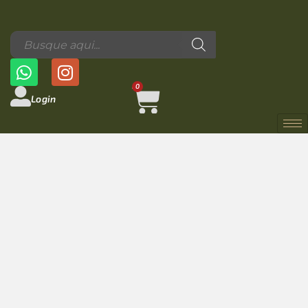
0
Login