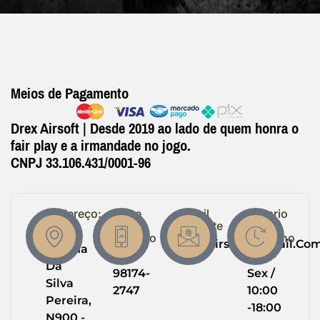
Meios de Pagamento
Drex Airsoft | Desde 2019 ao lado de quem honra o
fair play e a irmandade no jogo.
CNPJ 33.106.431/0001-96
Endereço:
Entre
Email
Horario
em
Suporte
de
R.
Contato
Trabalho
Drexairsoft@gmail.co
Helena
(64)
Seg -
Da
98174-
Sex /
Silva
2747
10:00
Pereira,
-18:00
N900 -