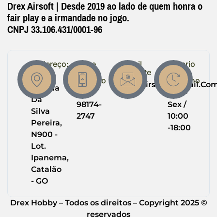
Drex Airsoft | Desde 2019 ao lado de quem honra o
fair play e a irmandade no jogo.
CNPJ 33.106.431/0001-96
Endereço:
Entre
Email
Horario
em
Suporte
de
R.
Contato
Trabalho
Drexairsoft@gmail.co
Helena
(64)
Seg -
Da
98174-
Sex /
Silva
2747
10:00
Pereira,
-18:00
N900 -
Lot.
Ipanema,
Catalão
- GO
Drex Hobby – Todos os direitos – Copyright 2025 ©
reservados