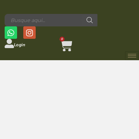
0
Login