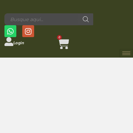
0
Login