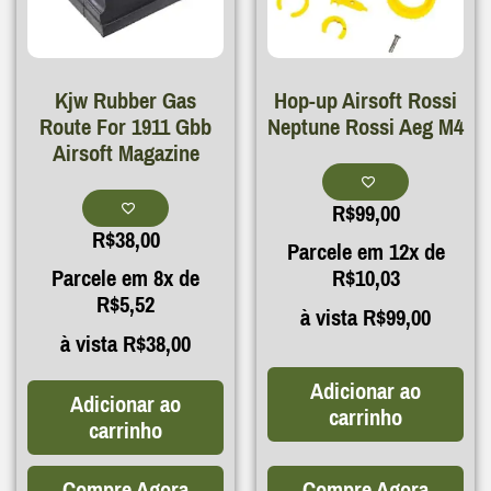
Kjw Rubber Gas
Hop-up Airsoft Rossi
Route For 1911 Gbb
Neptune Rossi Aeg M4
Airsoft Magazine
R$
99,00
R$
38,00
Parcele em 12x de
Parcele em 8x de
R$
10,03
R$
5,52
à vista
R$
99,00
à vista
R$
38,00
Adicionar ao
Adicionar ao
carrinho
carrinho
Compre Agora
Compre Agora