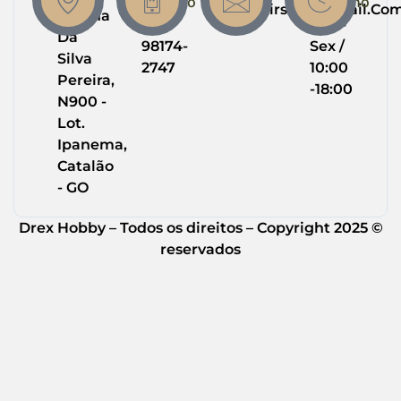
Contato
Trabalho
Drexairsoft@gmail.co
Helena
(64)
Seg -
Da
98174-
Sex /
Silva
2747
10:00
Pereira,
-18:00
N900 -
Lot.
Ipanema,
Catalão
- GO
Drex Hobby – Todos os direitos – Copyright 2025 ©
reservados