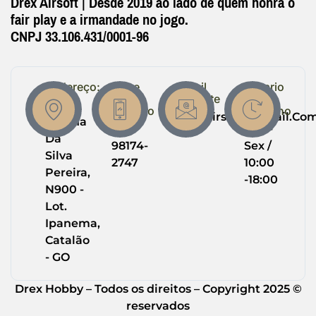
Drex Airsoft | Desde 2019 ao lado de quem honra o
fair play e a irmandade no jogo.
CNPJ 33.106.431/0001-96
Endereço:
Entre
Email
Horario
em
Suporte
de
R.
Contato
Trabalho
Drexairsoft@gmail.co
Helena
(64)
Seg -
Da
98174-
Sex /
Silva
2747
10:00
Pereira,
-18:00
N900 -
Lot.
Ipanema,
Catalão
- GO
Drex Hobby – Todos os direitos – Copyright 2025 ©
reservados