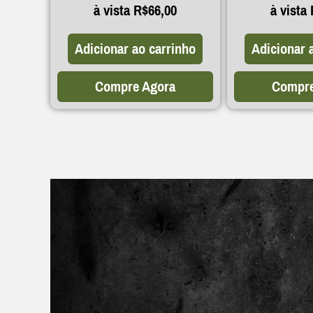
à vista
R$
66,00
à vista
Adicionar ao carrinho
Adicionar 
Compre Agora
Compre