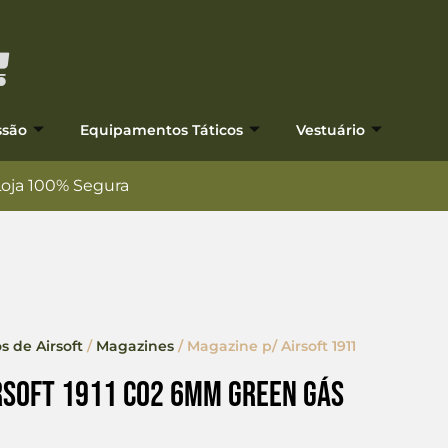
ssão
Equipamentos Táticos
Vestuário
Loja 100% Segura
s de Airsoft
/
Magazines
/ Magazine p/ Airsoft 1911
rsoft 1911 Co2 6mm Green Gás