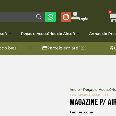
0
Login
soft
Peças e Acessórios de Airsoft
Armas de Pre
do brasil
Parcele em até 12X
Início
/
Peças e Acessório
Co2 6mm Green Gás
Magazine p/ Ai
1 em estoque