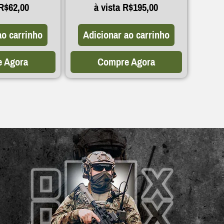
R$
62,00
à vista
R$
195,00
ao carrinho
Adicionar ao carrinho
 Agora
Compre Agora