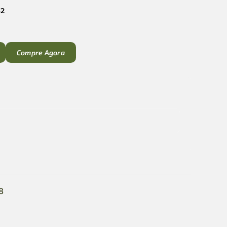
42
Compre Agora
8