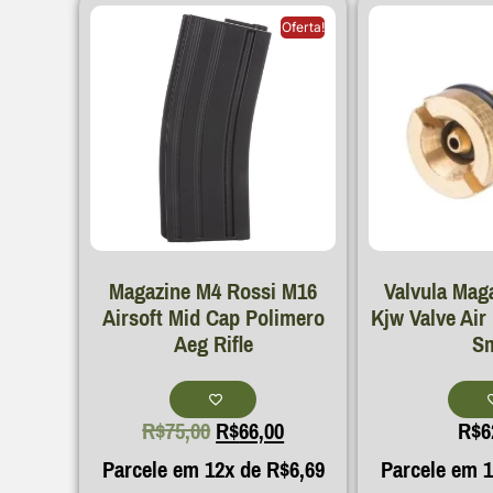
Oferta!
Magazine M4 Rossi M16
Valvula Maga
Airsoft Mid Cap Polimero
Kjw Valve Air
Aeg Rifle
S
R$
75,00
R$
66,00
R$
6
Parcele em 12x de
R$
6,69
Parcele em 