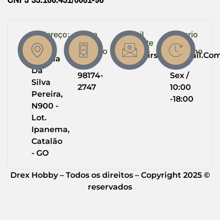
Endereço:
Entre
Email
Horario
em
Suporte
de
R.
Contato
Trabalho
Drexairsoft@gmail.co
Helena
(64)
Seg -
Da
98174-
Sex /
Silva
2747
10:00
Pereira,
-18:00
N900 -
Lot.
Ipanema,
Catalão
- GO
Drex Hobby – Todos os direitos – Copyright 2025 ©
reservados