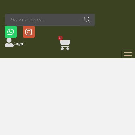
0
Login