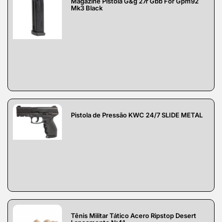
Magazine Pistola G&g 27r Gbb For Gpm92
Mk3 Black
Pistola de Pressão KWC 24/7 SLIDE METAL
Tênis Militar Tático Acero Ripstop Desert