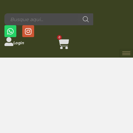
0
Login