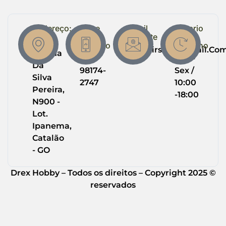
Endereço:
Entre
Email
Horario
em
Suporte
de
R.
Contato
Trabalho
Drexairsoft@gmail.co
Helena
(64)
Seg -
Da
98174-
Sex /
Silva
2747
10:00
Pereira,
-18:00
N900 -
Lot.
Ipanema,
Catalão
- GO
Drex Hobby – Todos os direitos – Copyright 2025 ©
reservados