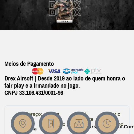
Meios de Pagamento
Drex Airsoft | Desde 2019 ao lado de quem honra o
fair play e a irmandade no jogo.
CNPJ 33.106.431/0001-96
Endereço:
Entre
Email
Horario
em
Suporte
de
R.
Contato
Trabalho
Drexairsoft@gmail.co
Helena
(64)
Seg -