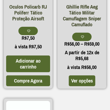
Oculos Policarb RJ
Ghillie Rifle Aeg
Poliferr Tático
Tático Militar
Proteção Airsoft
Camuflagem Sniper
Camuflado
R$
7,50
R$
56,00
–
R$
59,00
à vista
R$
7,50
A partir de 12x de
R$
5,68
Adicionar ao
carrinho
à vista
R$
56,00
Compre Agora
Ver opções