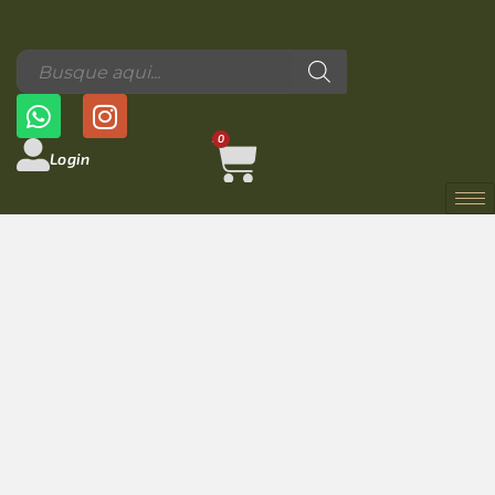
0
Login