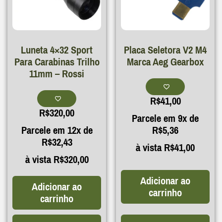
Luneta 4×32 Sport
Placa Seletora V2 M4
Para Carabinas Trilho
Marca Aeg Gearbox
11mm – Rossi
R$
41,00
R$
320,00
Parcele em 9x de
Parcele em 12x de
R$
5,36
R$
32,43
à vista
R$
41,00
à vista
R$
320,00
Adicionar ao
Adicionar ao
carrinho
carrinho