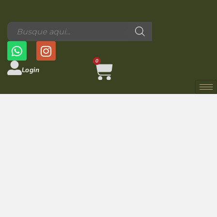
0
Login