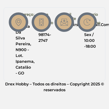
Endereço:
Entre
Email
Horario
em
Suporte
de
R.
Contato
Trabalho
Drexairsoft@gmail.co
Helena
(64)
Seg -
Da
98174-
Sex /
Silva
2747
10:00
Pereira,
-18:00
N900 -
Lot.
Ipanema,
Catalão
- GO
Drex Hobby – Todos os direitos – Copyright 2025 ©
reservados