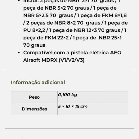
Inclui: 2 peças de NBR 2×1 70
graus
/ 1
peça de NBR 5×2 70 graus / 1 peça de
NBR 5×2,5 70
graus
/
1 peça de FKM 8×1,8
/ 2 peças de NBR 8×2 70
graus
/ 1 peça de
PU 8×2,2 / 1 peça de NBR 12×3 70
graus
/ 1
peça de FKM 22×2 / 1 peça de NBR 25×1
70
graus
Compatível com a pistola elétrica AEG
Airsoft MDRX (V1/V2/V3)
Informação adicional
0,100 kg
Peso
5 × 10 × 15 cm
Dimensões