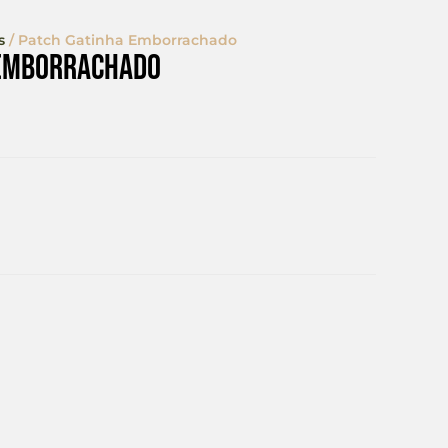
s
/ Patch Gatinha Emborrachado
 Emborrachado