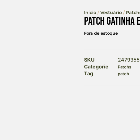
Início
/
Vestuário
/
Patch
Patch Gatinha
Fora de estoque
SKU
2479355
Categorie
Patchs
Tag
patch