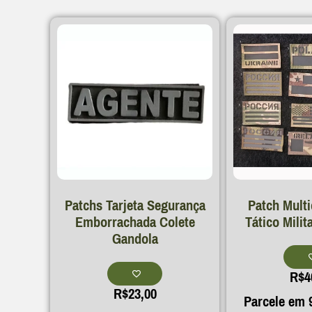
Patchs Tarjeta Segurança
Patch Multi
Emborrachada Colete
Tático Milit
Gandola
R$
4
R$
23,00
Parcele em 