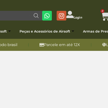
0
Login
soft
Peças e Acessórios de Airsoft
Armas de Pre
do brasil
Parcele em até 12X