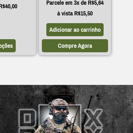
Parcele em 3x de
R$
5,64
R$
40,00
à vista
R$
15,50
Adicionar ao carrinho
pções
Compre Agora