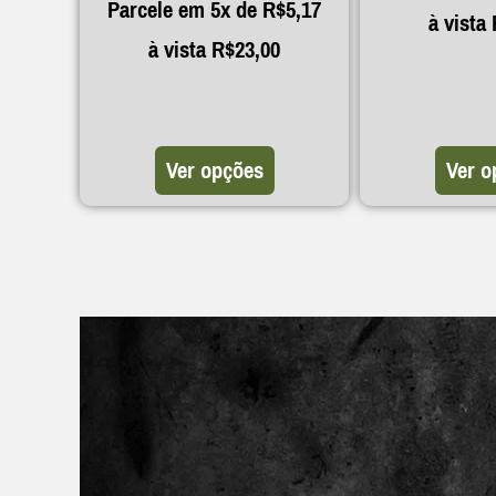
Parcele em 5x de
R$
5,17
à vista
à vista
R$
23,00
Ver opções
Ver o