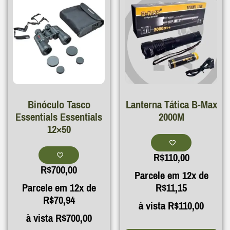
Binóculo Tasco
Lanterna Tática B-Max
Essentials Essentials
2000M
12×50
R$
110,00
R$
700,00
Parcele em 12x de
Parcele em 12x de
R$
11,15
R$
70,94
à vista
R$
110,00
à vista
R$
700,00