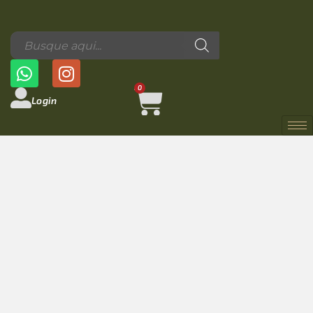
0
Login