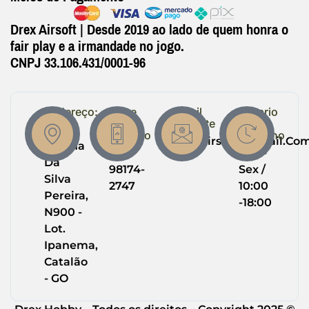
Drex Airsoft | Desde 2019 ao lado de quem honra o
fair play e a irmandade no jogo.
CNPJ 33.106.431/0001-96
Endereço:
Entre
Email
Horario
em
Suporte
de
R.
Contato
Trabalho
Drexairsoft@gmail.co
Helena
(64)
Seg -
Da
98174-
Sex /
Silva
2747
10:00
Pereira,
-18:00
N900 -
Lot.
Ipanema,
Catalão
- GO