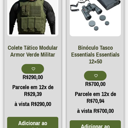
Colete Tático Modular
Binóculo Tasco
Armor Verde Militar
Essentials Essentials
12×50
R$
290,00
R$
700,00
Parcele em 12x de
R$
29,39
Parcele em 12x de
R$
70,94
à vista
R$
290,00
à vista
R$
700,00
Adicionar ao
Adicionar ao