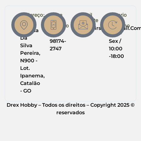
Endereço:
Entre
Email
Horario
em
Suporte
de
R.
Contato
Trabalho
Drexairsoft@gmail.co
Helena
(64)
Seg -
Da
98174-
Sex /
Silva
2747
10:00
Pereira,
-18:00
N900 -
Lot.
Ipanema,
Catalão
- GO
Drex Hobby – Todos os direitos – Copyright 2025 ©
reservados