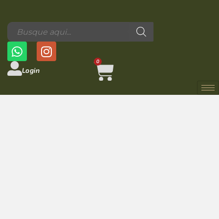
0
Login