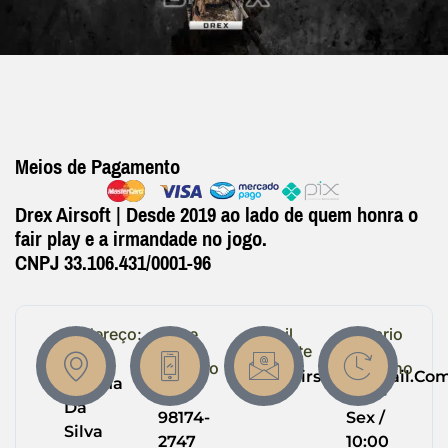
Meios de Pagamento
Drex Airsoft | Desde 2019 ao lado de quem honra o
fair play e a irmandade no jogo.
CNPJ 33.106.431/0001-96
Endereço:
Entre
Email
Horario
em
Suporte
de
R.
Contato
Trabalho
Drexairsoft@gmail.co
Helena
(64)
Seg -
Da
98174-
Sex /
Silva
2747
10:00