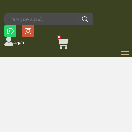
0
Login