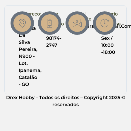
Endereço:
Entre
Email
Horario
em
Suporte
de
R.
Contato
Trabalho
Drexairsoft@gmail.co
Helena
(64)
Seg -
Da
98174-
Sex /
Silva
2747
10:00
Pereira,
-18:00
N900 -
Lot.
Ipanema,
Catalão
- GO
Drex Hobby – Todos os direitos – Copyright 2025 ©
reservados