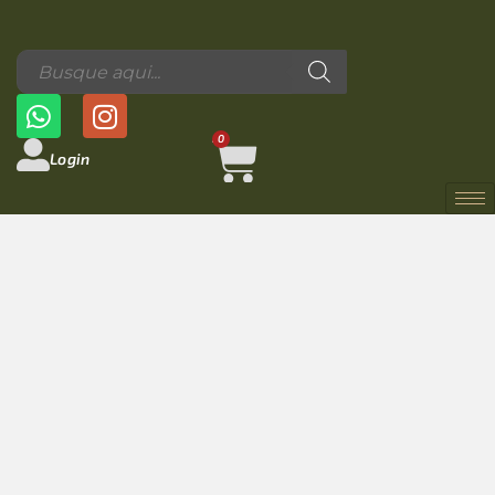
0
Login