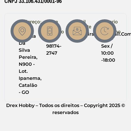
CNPJ 33.106.431/0001-96
Endereço:
Entre
Email
Horario
em
Suporte
de
R.
Contato
Trabalho
Drexairsoft@gmail.co
Helena
(64)
Seg -
Da
98174-
Sex /
Silva
2747
10:00
Pereira,
-18:00
N900 -
Lot.
Ipanema,
Catalão
- GO
Drex Hobby – Todos os direitos – Copyright 2025 ©
reservados