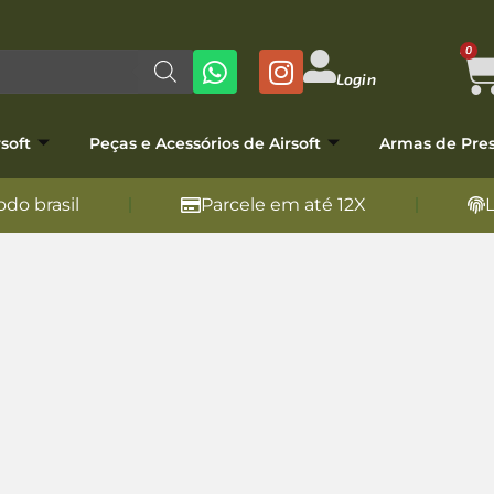
0
Login
soft
Peças e Acessórios de Airsoft
Armas de Pre
do brasil
Parcele em até 12X