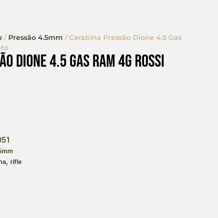
o
/
Pressão 4.5mm
/ Carabina Pressão Dione 4.5 Gas
to
ão Dione 4.5 Gas Ram 4g Rossi
051
.5mm
,
na
rifle