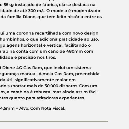
55kg instalado de fábrica, ela se destaca na
cidade de até 300 m/s. O modelo é modernizado
a família Dione, que tem feito história entre os
ssui uma coronha recartilhada com novo design
humbinhos, o que adiciona praticidade ao uso.
ulagens horizontal e vertical, facilitando o
 a carabina conta com um cano de 480mm com
dade e precisão nos tiros.
 Dione 4G Gas Ram, que inclui um sistema
segurança manual. A mola Gas Ram, preenchida
a útil significativamente maior em
do suportar mais de 50.000 disparos. Com um
, a carabina é robusta, mas ainda assim fácil
ntes quanto para atiradores experientes.
4,5mm + Alvo, Com Nota Fiscal.