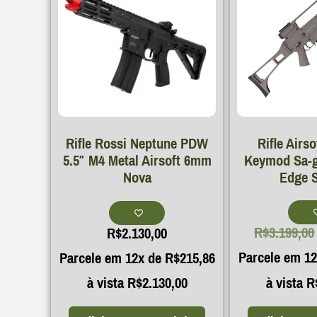
Rifle Airs
Rifle Rossi Neptune PDW
Keymod Sa-g
5.5″ M4 Metal Airsoft 6mm
Edge 
Nova
R$
3.199,00
R$
2.130,00
Parcele em 1
Parcele em 12x de
R$
215,86
à vista
R
à vista
R$
2.130,00