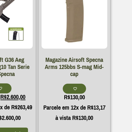
oft G36 Aeg
Magazine Airsoft Specna
10 Tan Serie
Arms 125bbs S-mag Mid-
Specna
cap
R$
2.600,00
R$
130,00
2x de
R$
263,49
Parcele em 12x de
R$
13,17
$
2.600,00
à vista
R$
130,00