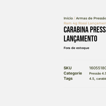
Início
/
Armas de Pressã
Ram 4g Rossi Lançamen
Carabina Press
Lançamento
Fora de estoque
SKU
1605518
Categorie
Pressão 4
Tags
,
4.5
carabi