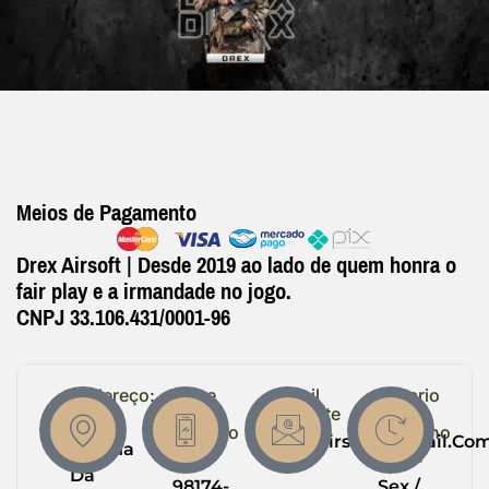
Meios de Pagamento
Drex Airsoft | Desde 2019 ao lado de quem honra o
fair play e a irmandade no jogo.
CNPJ 33.106.431/0001-96
Endereço:
Entre
Email
Horario
em
Suporte
de
R.
Contato
Trabalho
Drexairsoft@gmail.co
Helena
(64)
Seg -
Da
98174-
Sex /