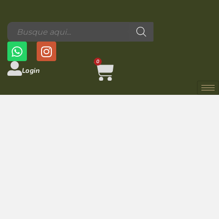
0
Login