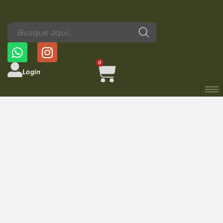
0
Login