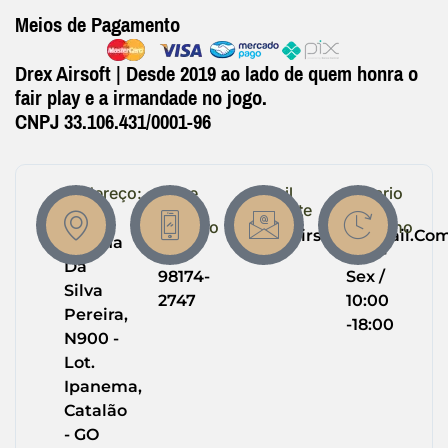
Meios de Pagamento
Drex Airsoft | Desde 2019 ao lado de quem honra o
fair play e a irmandade no jogo.
CNPJ 33.106.431/0001-96
Endereço:
Entre
Email
Horario
em
Suporte
de
R.
Contato
Trabalho
Drexairsoft@gmail.co
Helena
(64)
Seg -
Da
98174-
Sex /
Silva
2747
10:00
Pereira,
-18:00
N900 -
Lot.
Ipanema,
Catalão
- GO