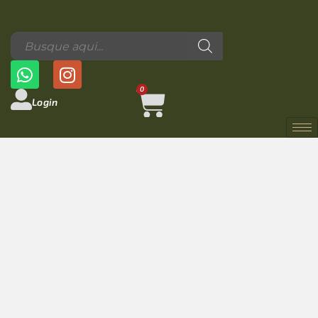
0
Login