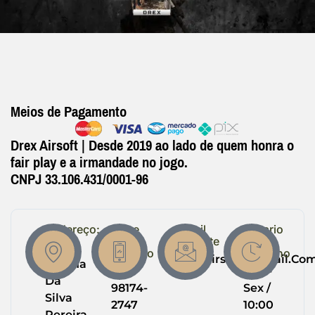
Meios de Pagamento
Drex Airsoft | Desde 2019 ao lado de quem honra o
fair play e a irmandade no jogo.
CNPJ 33.106.431/0001-96
Endereço:
Entre
Email
Horario
em
Suporte
de
R.
Contato
Trabalho
Drexairsoft@gmail.co
Helena
(64)
Seg -
Da
98174-
Sex /
Silva
2747
10:00
Pereira,