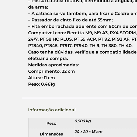
– Possui catraca rotativa, permitindo a angulaç
da arma;
– A catraca serve também, para fixar o Coldre e
– Passador de cinto fixo de até 55mm;
– Fita emborrachada aderente com 90cm de com
Compatível com: Beretta M9, M9 A3, PX4 STORM, 9
24/7, PT 58 HC PLUS, PT 59 ACP, PT 92, PT92 AF, PT
PT840, PT845, PT917, PT940, TH 9, TH 380, TH 40.
Caso tenha dúvidas, verifique a compatibilidad
efetuar a compra.
Medidas aproximadas:
Comprimento: 22 cm
Altura: 11 cm
Peso: 0,461g
Informação adicional
0,500 kg
Peso
20 × 20 × 15 cm
Dimensões