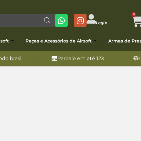
0
Login
soft
Peças e Acessórios de Airsoft
Armas de Pre
do brasil
Parcele em até 12X