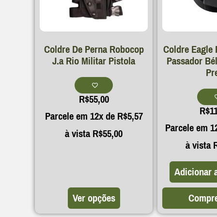
Coldre De Perna Robocop
Coldre Eagle 
J.a Rio Militar Pistola
Passador Bél
Pr
R$
55,00
R$
1
Parcele em 12x de
R$
5,57
Parcele em 1
à vista
R$
55,00
à vista
Adicionar 
Ver opções
Compre