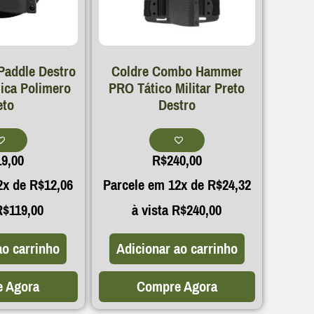
Paddle Destro
Coldre Combo Hammer
ica Polimero
PRO Tático Militar Preto
eto
Destro
19,00
R$
240,00
2x de
R$
12,06
Parcele em 12x de
R$
24,32
R$
119,00
à vista
R$
240,00
ao carrinho
Adicionar ao carrinho
 Agora
Compre Agora