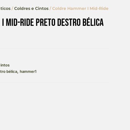
ticos
/
Coldres e Cintos
/ Coldre Hammer I Mid-Ride
I Mid-Ride Preto Destro Bélica
Cintos
,
tro bélica
hammer1