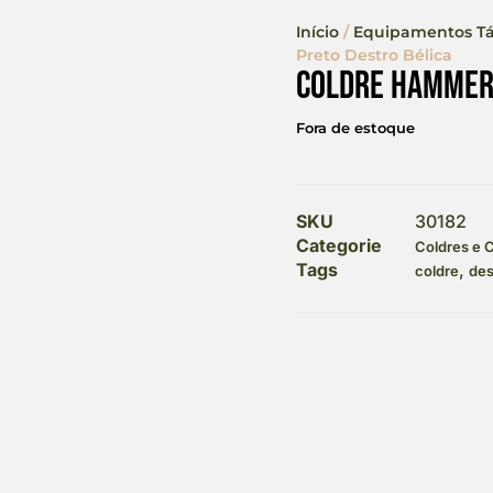
Início
/
Equipamentos Tá
Preto Destro Bélica
Coldre Hammer 
Fora de estoque
SKU
30182
Categorie
Coldres e 
Tags
,
coldre
des