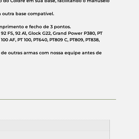
ão do Coldre em sua base, facilitando o manuseio
m outra base compatível.
primento e fecho de 3 pontos.
2 FS, 92 A1, Glock G22, Grand Power P380, PT
 100 AF, PT 100, PT640, PT809 C, PT809, PT838,
e de outras armas com nossa equipe antes de