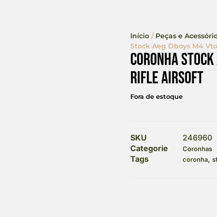
Início
/
Peças e Acessório
Stock Aeg Dboys M4 Vtol
Coronha Stock 
Rifle Airsoft
Fora de estoque
SKU
246960
Categorie
Coronhas
Tags
,
coronha
s