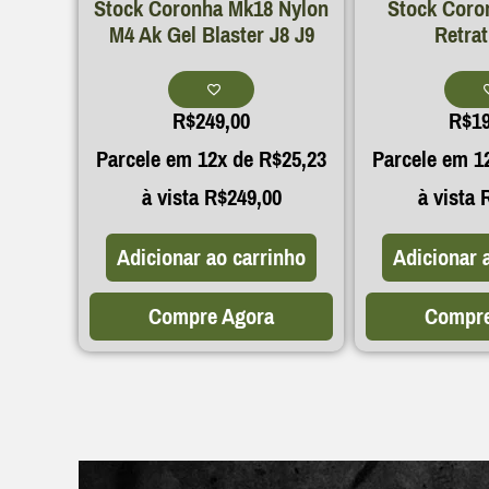
Stock Coronha Mk18 Nylon
Stock Coro
M4 Ak Gel Blaster J8 J9
Retrat
R$
249,00
R$
1
Parcele em 12x de
R$
25,23
Parcele em 1
à vista
R$
249,00
à vista
Adicionar ao carrinho
Adicionar 
Compre Agora
Compre