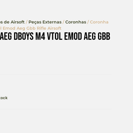
s de Airsoft
/
Peças Externas
/
Coronhas
/ Coronha
 Emod Aeg Gbb Rifle Airsoft
Aeg Dboys M4 Vtol Emod Aeg Gbb
tock