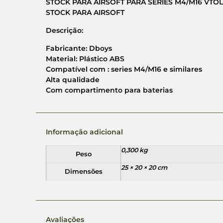
STOCK PARA AIRSOFT PARA SERIES M4/M16 VTO
STOCK PARA AIRSOFT
Descrição:
Fabricante: Dboys
Material: Plástico ABS
Compatível com : series M4/M16 e similares
Alta qualidade
Com compartimento para baterias
Informação adicional
0,300 kg
Peso
25 × 20 × 20 cm
Dimensões
Avaliações