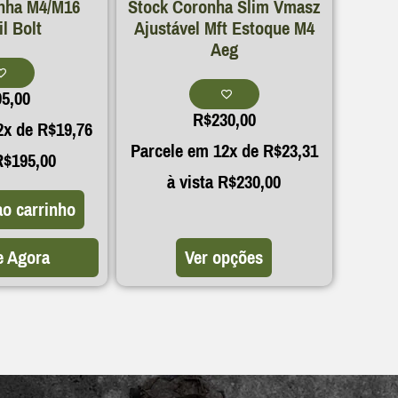
nha M4/M16
Stock Coronha Slim Vmasz
il Bolt
Ajustável Mft Estoque M4
Aeg
95,00
R$
230,00
2x de
R$
19,76
Parcele em 12x de
R$
23,31
R$
195,00
à vista
R$
230,00
ao carrinho
 Agora
Ver opções