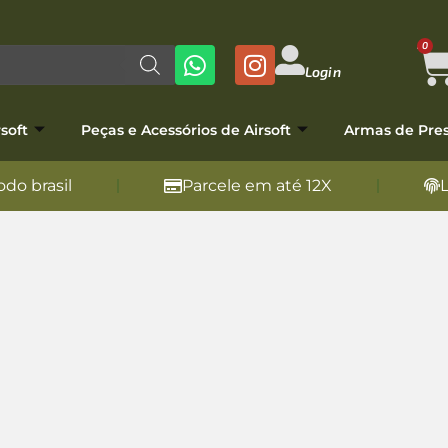
0
Login
soft
Peças e Acessórios de Airsoft
Armas de Pre
do brasil
Parcele em até 12X