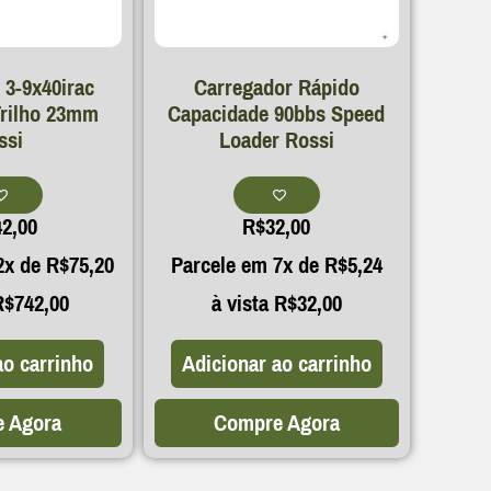
 3-9x40irac
Carregador Rápido
Trilho 23mm
Capacidade 90bbs Speed
ssi
Loader Rossi
42,00
R$
32,00
2x de
R$
75,20
Parcele em 7x de
R$
5,24
R$
742,00
à vista
R$
32,00
ao carrinho
Adicionar ao carrinho
 Agora
Compre Agora