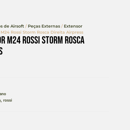
s de Airsoft
/
Peças Externas
/
Extensor
M24 Rossi Storm Rosca Direita Airpress
r M24 Rossi Storm Rosca
s
ano
,
a
rossi