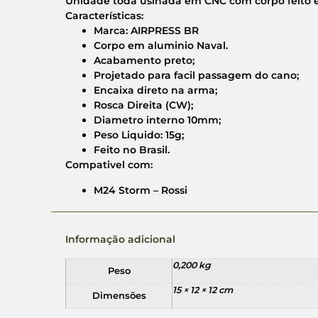
Unidade toda usinada em CNC com corpo feito e
Características:
Marca: AIRPRESS BR
Corpo em aluminio Naval.
Acabamento preto;
Projetado para facil passagem do cano;
Encaixa direto na arma;
Rosca Direita (CW);
Diametro interno 10mm;
Peso Liquido: 15g;
Feito no Brasil.
Compativel com:
M24 Storm – Rossi
Informação adicional
0,200 kg
Peso
15 × 12 × 12 cm
Dimensões