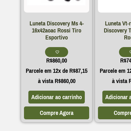
Luneta Discovery Ms 4-
Luneta Vt-r
16x42aoac Rossi Tiro
Discovery 
Esportivo
Ro
R$
860,00
R$
7
Parcele em 12x de
R$
87,15
Parcele em 1
à vista
R$
860,00
à vista
Adicionar ao carrinho
Adicionar 
Compre Agora
Compre