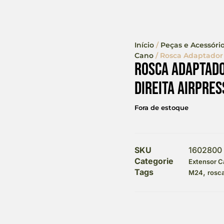
Início
/
Peças e Acessório
Cano
/ Rosca Adaptador 
Rosca Adaptado
Direita Airpres
Fora de estoque
SKU
1602800
Categorie
Extensor C
Tags
,
M24
rosc