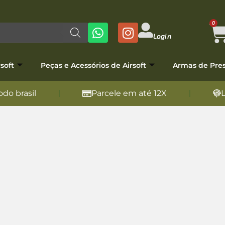
0
Login
soft
Peças e Acessórios de Airsoft
Armas de Pre
do brasil
Parcele em até 12X