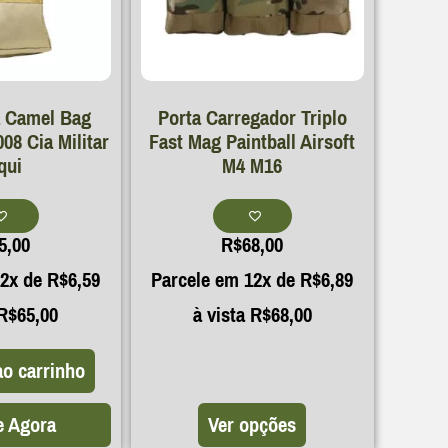
a Camel Bag
Porta Carregador Triplo
8 Cia Militar
Fast Mag Paintball Airsoft
qui
M4 M16
5,00
R$
68,00
12x de
R$
6,59
Parcele em 12x de
R$
6,89
R$
65,00
à vista
R$
68,00
ao carrinho
 Agora
Ver opções