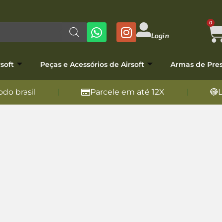
0
Login
soft
Peças e Acessórios de Airsoft
Armas de Pre
do brasil
Parcele em até 12X