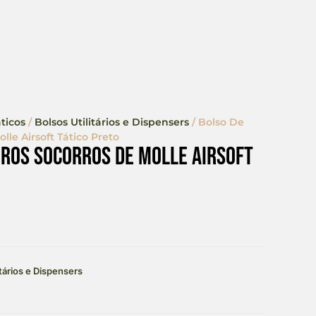
ticos
/
Bolsos Utilitários e Dispensers
/ Bolso De
lle Airsoft Tático Preto
iros Socorros De Molle Airsoft
itários e Dispensers