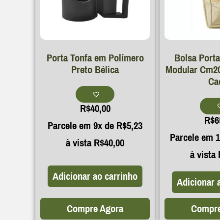
Porta Tonfa em Polímero
Bolsa Port
Preto Bélica
Modular Cm200
Ca
R$
40,00
R$
6
Parcele em 9x de
R$
5,23
Parcele em 
à vista
R$
40,00
à vista
Adicionar ao carrinho
Adicionar 
Compre Agora
Compre