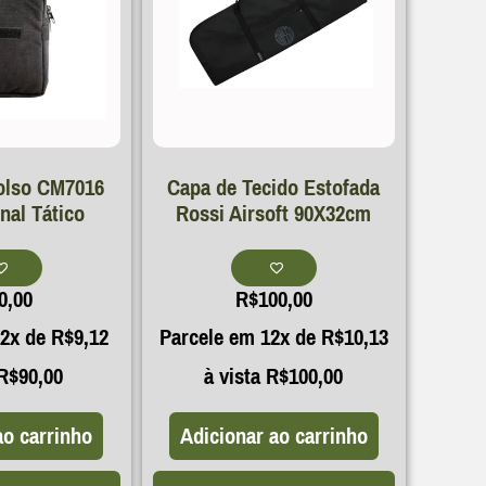
olso CM7016
Capa de Tecido Estofada
nal Tático
Rossi Airsoft 90X32cm
0,00
R$
100,00
12x de
R$
9,12
Parcele em 12x de
R$
10,13
R$
90,00
à vista
R$
100,00
ao carrinho
Adicionar ao carrinho