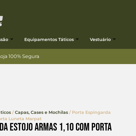
ssão
Equipamentos Táticos
Vestuário
Loja 100% Segura
ticos
/
Capas, Cases e Mochilas
/ Porta Espingarda
orta Luneta Marpat
da Estojo Armas 1,10 Com Porta