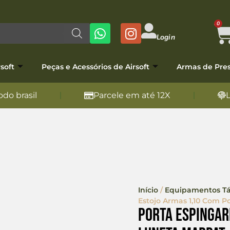
0
Login
soft
Peças e Acessórios de Airsoft
Armas de Pre
do brasil
Parcele em até 12X
Início
/
Equipamentos Tá
Estojo Armas 1,10 Com P
Porta Espingar