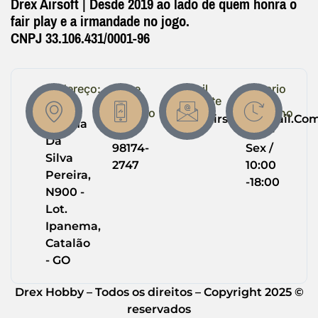
Drex Airsoft | Desde 2019 ao lado de quem honra o
fair play e a irmandade no jogo.
CNPJ 33.106.431/0001-96
Endereço:
Entre
Email
Horario
em
Suporte
de
R.
Contato
Trabalho
Drexairsoft@gmail.co
Helena
(64)
Seg -
Da
98174-
Sex /
Silva
2747
10:00
Pereira,
-18:00
N900 -
Lot.
Ipanema,
Catalão
- GO
Drex Hobby – Todos os direitos – Copyright 2025 ©
reservados