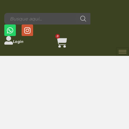
0
Login