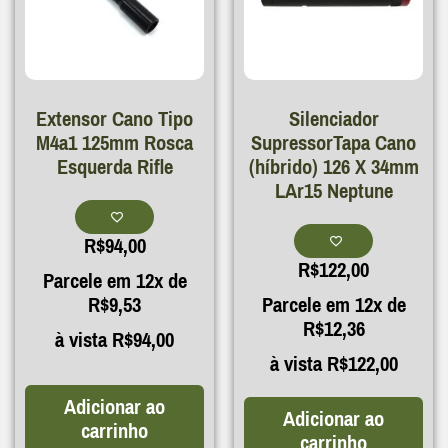
Extensor Cano Tipo
Silenciador
M4a1 125mm Rosca
SupressorTapa Cano
Esquerda Rifle
(híbrido) 126 X 34mm
LAr15 Neptune
R$
94,00
R$
122,00
Parcele em 12x de
R$
9,53
Parcele em 12x de
R$
12,36
à vista
R$
94,00
à vista
R$
122,00
Adicionar ao
Adicionar ao
carrinho
carrinho