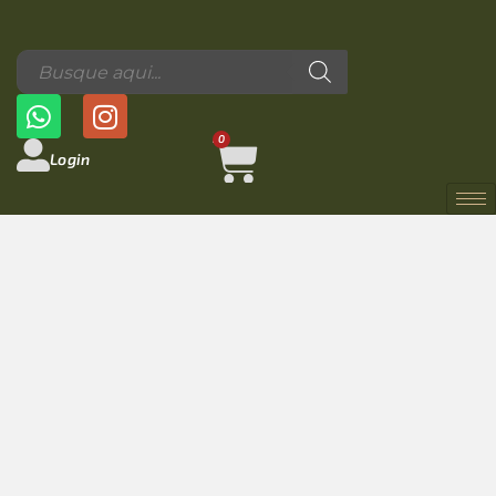
0
Login