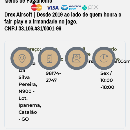
Meios de Pagamento
Drex Airsoft | Desde 2019 ao lado de quem honra o
fair play e a irmandade no jogo.
CNPJ 33.106.431/0001-96
Endereço:
Entre
Email
Horario
em
Suporte
de
R.
Contato
Trabalho
Drexairsoft@gmail.co
Helena
(64)
Seg -
Da
98174-
Sex /
Silva
2747
10:00
Pereira,
-18:00
N900 -
Lot.
Ipanema,
Catalão
- GO